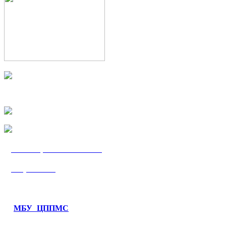
МБУ «ЦППМС
«Гармония»
МБУ ЦППМС