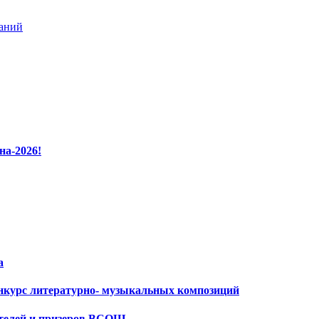
ваний
на-2026!
а
нкурс литературно- музыкальных композиций
ителей и призеров ВСОШ