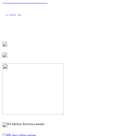
«Валеологический
центр»