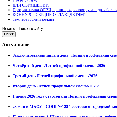
ПРОФСОЮЗ
ДЛЯ ОБРАЩЕНИЙ
Профилактика ОРВИ, гриппа, короновируса и др.заболе
КОНКУРС "СЕРДЦЕ ОТДАЮ ДЕТЯМ"
Температурный режим
Искать...
Актуальное
Заключительный пятый день: Летняя профильная сме
Четвёртый день Летней профильной смены-2026!
Третий день Летней профильной смены-2026!
Второй день Летней профильной смены-2026!
1 июня 2026 года стартовала Летняя профильная смен
23 мая в МБОУ "СОШ №128" состоялся городской ко
Парад достижений. Школа одаренных чествует побед