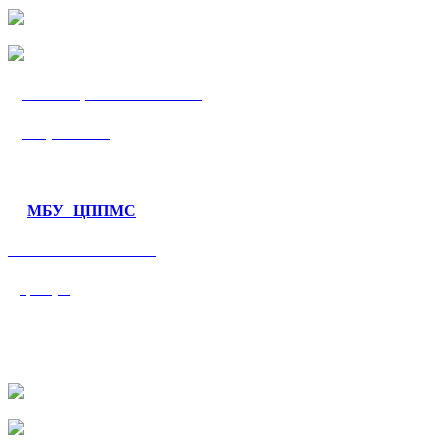
МБУ «ЦППМС
«Гармония»
МБУ ЦППМС
«Валеологический
центр»