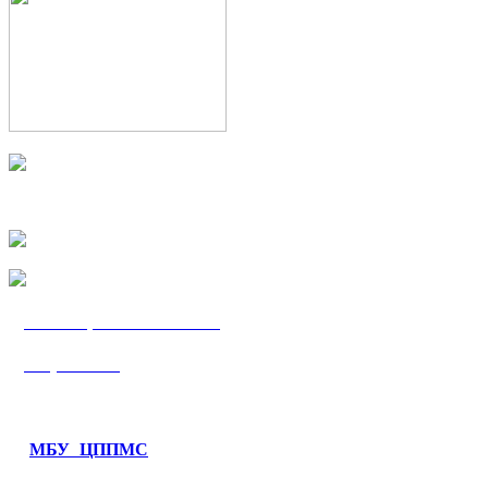
МБУ «ЦППМС
«Гармония»
МБУ ЦППМС