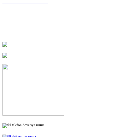
«Валеологический
центр»