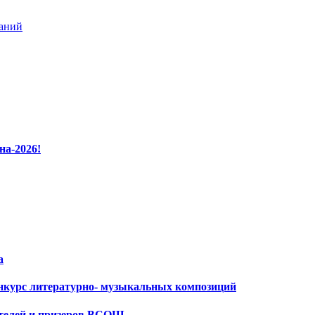
ваний
на-2026!
а
нкурс литературно- музыкальных композиций
ителей и призеров ВСОШ