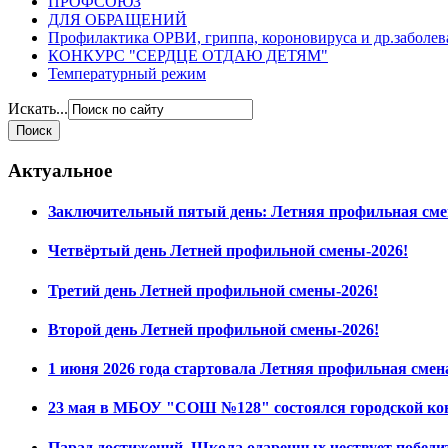
ПРОФСОЮЗ
ДЛЯ ОБРАЩЕНИЙ
Профилактика ОРВИ, гриппа, короновируса и др.заболе
КОНКУРС "СЕРДЦЕ ОТДАЮ ДЕТЯМ"
Температурный режим
Искать...
Актуальное
Заключительный пятый день: Летняя профильная сме
Четвёртый день Летней профильной смены-2026!
Третий день Летней профильной смены-2026!
Второй день Летней профильной смены-2026!
1 июня 2026 года стартовала Летняя профильная смен
23 мая в МБОУ "СОШ №128" состоялся городской ко
Парад достижений. Школа одаренных чествует побед