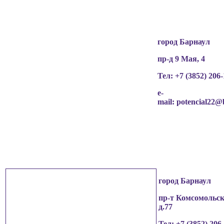
чьи персональные данные содержатся в
информационных материалах.
город Барнаул
пр-д 9 Мая, 4
Тел: +7 (3852)
206-
e-
mail:
potencial22@
город Барнаул
пр-т Комсомольск
д.77
Тел: +7 (3852)
206