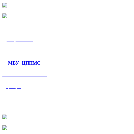
МБУ «ЦППМС
«Гармония»
МБУ ЦППМС
«Валеологический
центр»