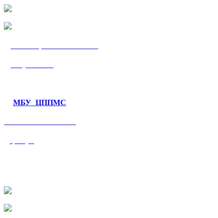
МБУ «ЦППМС
«Гармония»
МБУ ЦППМС
«Валеологический
центр»