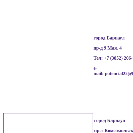
разрешения граждан
(обучающихся, их родителей, педагогов и т.д.),
чьи персональные данные содержатся в
информационных материалах.
город Барнаул
пр-д 9 Мая, 4
Тел: +7 (3852)
206-
e-
mail:
potencial22@
город Барнаул
пр-т Комсомольск