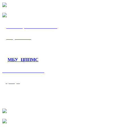
МБУ «ЦППМС
«Гармония»
МБУ ЦППМС
«Валеологический
центр»