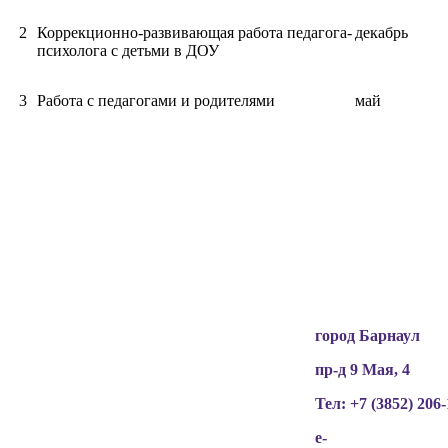
2
Коррекционно-развивающая работа педагога-
декабрь
психолога с детьми в ДОУ
3
Работа с педагогами и родителями
май
Вся информация, содержащая персональные
данные, опубликована на сайте с письменного
разрешения граждан
(обучающихся, их родителей, педагогов и т.д.),
чьи персональные данные содержатся в
информационных материалах.
город Барнаул
пр-д 9 Мая, 4
Тел: +7 (3852)
206-
e-