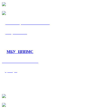
МБУ «ЦППМС
«Гармония»
МБУ ЦППМС
«Валеологический
центр»