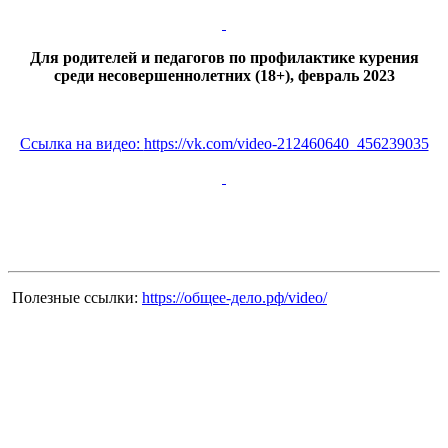
Для родителей и педагогов по профилактике курения
среди несовершеннолетних (18+), февраль 2023
Ссылка на видео:
https://vk.com/video-212460640_456239035
Полезные ссылки:
https://общее-дело.рф/video/
Вся информация, содержащая персональные
данные, опубликована на сайте с письменного
разрешения граждан
(обучающихся, их родителей, педагогов и т.д.),
чьи персональные данные содержатся в
информационных материалах.