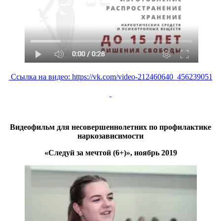
Ссылка на видео: https://vk.com/video-212460640_456239051
Видеофильм для несовершеннолетних по профилактике
наркозависимости
«Следуй за мечтой (6+)», ноябрь 2019