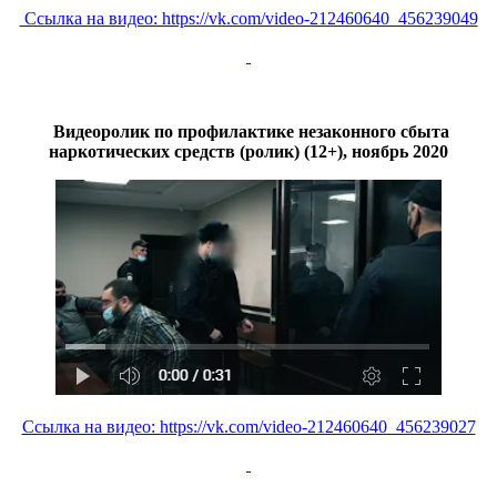
Ссылка на видео: https://vk.com/video-212460640_456239049
Видеоролик по профилактике незаконного сбыта
наркотических средств (ролик) (12+), ноябрь 2020
Ссылка на видео: https://vk.com/video-212460640_456239027