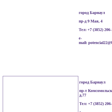
город Барнаул
пр-д 9 Мая, 4
Тел: +7 (3852)
206-
e-
mail:
potencial22@
город Барнаул
пр-т Комсомольск
д.77
Тел: +7 (3852)
206