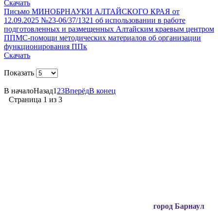
Скачать
Письмо МИНОБРНАУКИ АЛТАЙСКОГО КРАЯ от
12.09.2025 №23-06/37/1321 об использовании в работе
подготовленных и размещенных Алтайским краевым центром
ППМС-помощи методических материалов об организации
функционирования ППк
Скачать
Показать
В начало
Назад
1
2
3
Вперёд
В конец
Страница 1 из 3
Вся информация, содержащая персональные
данные, опубликована на сайте с письменного
разрешения граждан
(обучающихся, их родителей, педагогов и т.д.),
чьи персональные данные содержатся в
информационных материалах.
город Барнаул