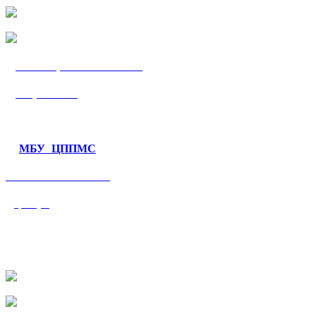
МБУ «ЦППМС
«Гармония»
МБУ ЦППМС
«Валеологический
центр»