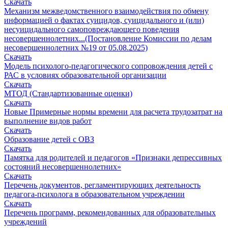
Скачать
Механизм межведомственного взаимодействия по обмену
информацией о фактах суицидов, суицидального и (или)
несуицидального самоповреждающего поведения
несовершеннолетних...(Постановление Комиссии по делам
несовершеннолетних №19 от 05.08.2025)
Скачать
Модель психолого-педагогического сопровождения детей с
РАС в условиях образовательной организации
Скачать
МТОД (Стандартизованные оценки)
Скачать
Новые Примерные нормы времени для расчета трудозатрат на
выполнение видов работ
Скачать
Образование детей с ОВЗ
Скачать
Памятка для родителей и педагогов «Признаки депрессивных
состояний несовершеннолетних»
Скачать
Перечень документов, регламентирующих деятельность
педагога-психолога в образовательном учреждении
Скачать
Перечень программ, рекомендованных для образовательных
учреждений