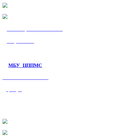
МБУ «ЦППМС
«Гармония»
МБУ ЦППМС
«Валеологический
центр»