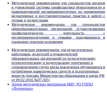
Методические рекомендации для специалистов органов
и учреждений системы профилактики безнадзорности и
правонарушений несовершеннолетних по применению
медиативных и восстановительных практик в работе с
детьми и подростками
Методические рекомендации для специалистов
общеобразовательных организаций, осуществляющих
профилактическую деятельность с
несовершеннолетними и семьями, находящимися в
социально опасном положении
Методические рекомендации для педагогических
работников, родителей и руководителей
образовательных организаций по педагогическому,
психологическому и родительскому попечению и
сопровождению групп риска вовлечения обучающихся в
потребление наркотических средств и психотропных
веществ (письмо Министерства образования и науки РФ
от 09.02.2016 №07-505)
Архив методических материалов МБУ ДО ГППЦ
«Потенциал»
Вся информация, содержащая персональные
данные, опубликована на сайте с письменного