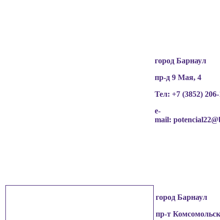
разрешения граждан
(обучающихся, их родителей, педагогов и т.д.),
чьи персональные данные содержатся в
информационных материалах.
город Барнаул
пр-д 9 Мая, 4
Тел: +7 (3852)
206-
e-
mail:
potencial22@
город Барнаул
пр-т Комсомольск