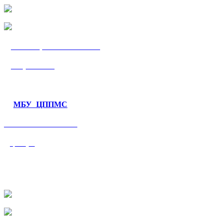
МБУ «ЦППМС
«Гармония»
МБУ ЦППМС
«Валеологический
центр»