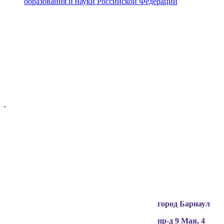
образования и науки Российской Федерации
Вся информация, содержащая персональные
данные, опубликована на сайте с письменного
разрешения граждан
(обучающихся, их родителей, педагогов и т.д.),
чьи персональные данные содержатся в
информационных материалах.
город Барнаул
пр-д 9 Мая, 4