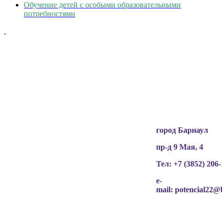
Обучение детей с особыми образовательными
потребностями
Вся информация, содержащая персональные
данные, опубликована на сайте с письменного
разрешения граждан
(обучающихся, их родителей, педагогов и т.д.),
чьи персональные данные содержатся в
информационных материалах.
город Барнаул
пр-д 9 Мая, 4
Тел: +7 (3852)
206-
e-
mail:
potencial22@