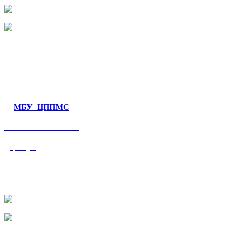
МБУ «ЦППМС
«Гармония»
МБУ ЦППМС
«Валеологический
центр»