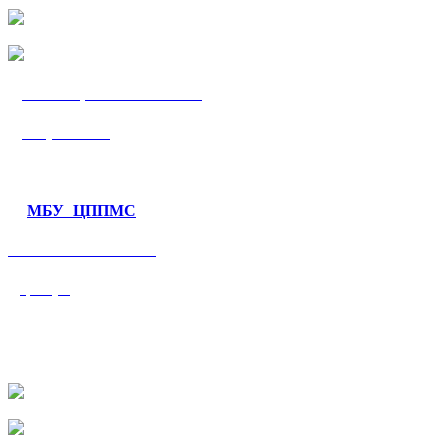
МБУ «ЦППМС
«Гармония»
МБУ ЦППМС
«Валеологический
центр»