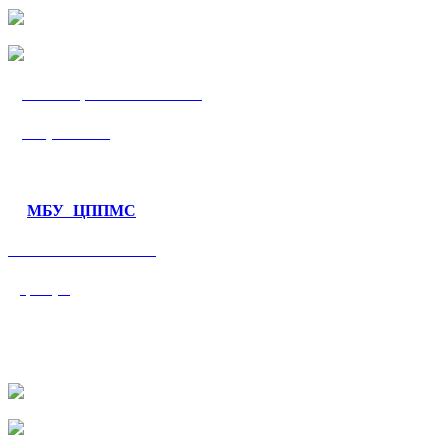
МБУ «ЦППМС
«Гармония»
МБУ ЦППМС
«Валеологический
центр»