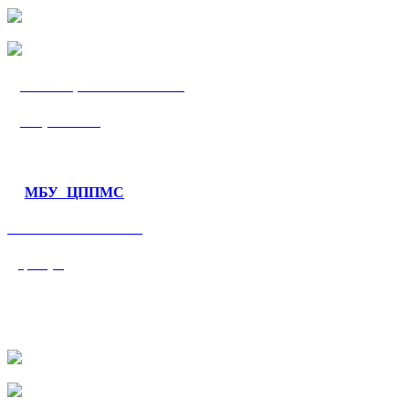
МБУ «ЦППМС
«Гармония»
МБУ ЦППМС
«Валеологический
центр»