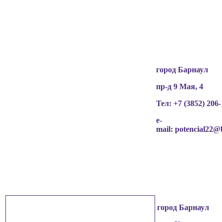
разрешения граждан
(обучающихся, их родителей, педагогов и т.д.),
чьи персональные данные содержатся в
информационных материалах.
город Барнаул
пр-д 9 Мая, 4
Тел: +7 (3852)
206-
e-
mail:
potencial22@
город Барнаул