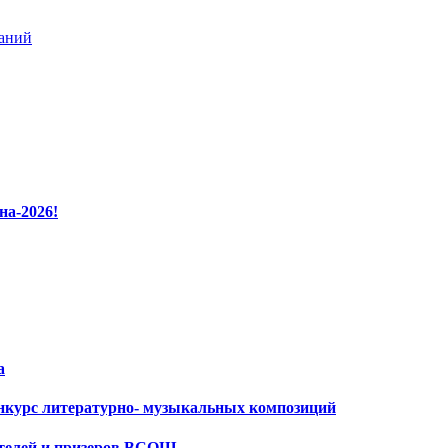
ваний
на-2026!
а
нкурс литературно- музыкальных композиций
ителей и призеров ВСОШ