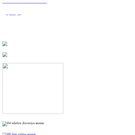
«Валеологический
центр»