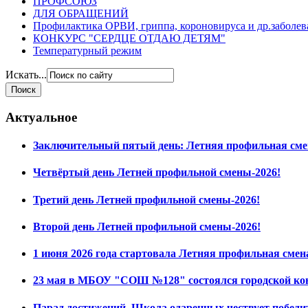
ПРОФСОЮЗ
ДЛЯ ОБРАЩЕНИЙ
Профилактика ОРВИ, гриппа, короновируса и др.заболе
КОНКУРС "СЕРДЦЕ ОТДАЮ ДЕТЯМ"
Температурный режим
Искать...
Актуальное
Заключительный пятый день: Летняя профильная сме
Четвёртый день Летней профильной смены-2026!
Третий день Летней профильной смены-2026!
Второй день Летней профильной смены-2026!
1 июня 2026 года стартовала Летняя профильная смен
23 мая в МБОУ "СОШ №128" состоялся городской ко
Парад достижений. Школа одаренных чествует побед