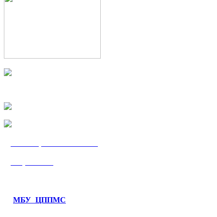
МБУ «ЦППМС
«Гармония»
МБУ ЦППМС