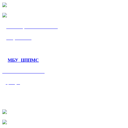
МБУ «ЦППМС
«Гармония»
МБУ ЦППМС
«Валеологический
центр»