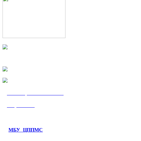
МБУ «ЦППМС
«Гармония»
МБУ ЦППМС