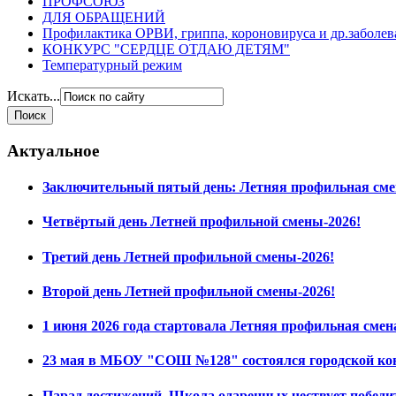
ПРОФСОЮЗ
ДЛЯ ОБРАЩЕНИЙ
Профилактика ОРВИ, гриппа, короновируса и др.заболе
КОНКУРС "СЕРДЦЕ ОТДАЮ ДЕТЯМ"
Температурный режим
Искать...
Актуальное
Заключительный пятый день: Летняя профильная сме
Четвёртый день Летней профильной смены-2026!
Третий день Летней профильной смены-2026!
Второй день Летней профильной смены-2026!
1 июня 2026 года стартовала Летняя профильная смен
23 мая в МБОУ "СОШ №128" состоялся городской ко
Парад достижений. Школа одаренных чествует побед