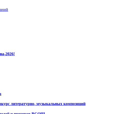
ваний
на-2026!
а
нкурс литературно- музыкальных композиций
ителей и призеров ВСОШ