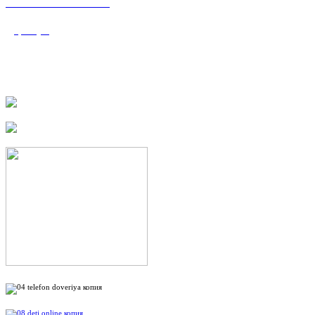
«Валеологический
центр»