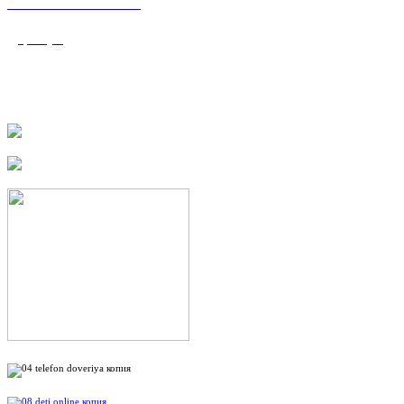
«Валеологический
центр»