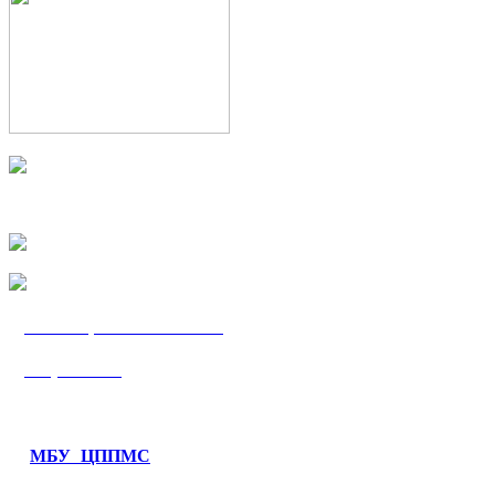
МБУ «ЦППМС
«Гармония»
МБУ ЦППМС