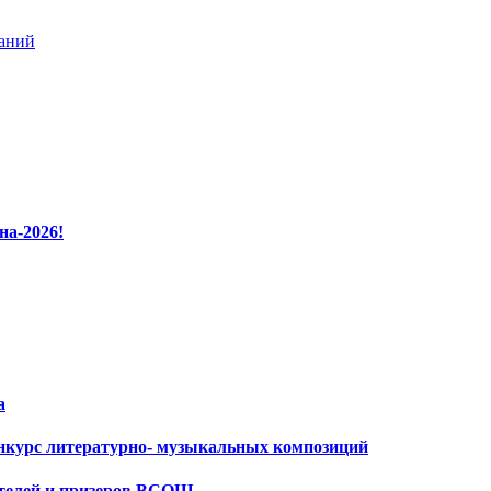
ваний
на-2026!
а
нкурс литературно- музыкальных композиций
ителей и призеров ВСОШ