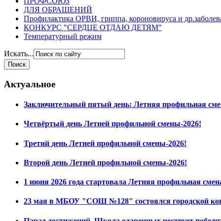
ПРОФСОЮЗ
ДЛЯ ОБРАЩЕНИЙ
Профилактика ОРВИ, гриппа, короновируса и др.заболе
КОНКУРС "СЕРДЦЕ ОТДАЮ ДЕТЯМ"
Температурный режим
Искать...
Актуальное
Заключительный пятый день: Летняя профильная сме
Четвёртый день Летней профильной смены-2026!
Третий день Летней профильной смены-2026!
Второй день Летней профильной смены-2026!
1 июня 2026 года стартовала Летняя профильная смен
23 мая в МБОУ "СОШ №128" состоялся городской ко
Парад достижений. Школа одаренных чествует побед