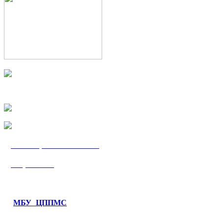
МБУ «ЦППМС
«Гармония»
МБУ ЦППМС