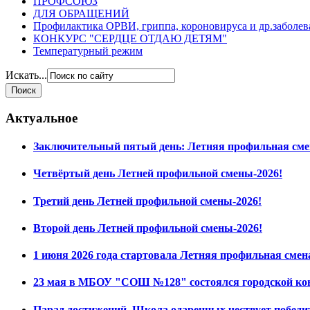
ПРОФСОЮЗ
ДЛЯ ОБРАЩЕНИЙ
Профилактика ОРВИ, гриппа, короновируса и др.заболе
КОНКУРС "СЕРДЦЕ ОТДАЮ ДЕТЯМ"
Температурный режим
Искать...
Актуальное
Заключительный пятый день: Летняя профильная сме
Четвёртый день Летней профильной смены-2026!
Третий день Летней профильной смены-2026!
Второй день Летней профильной смены-2026!
1 июня 2026 года стартовала Летняя профильная смен
23 мая в МБОУ "СОШ №128" состоялся городской ко
Парад достижений. Школа одаренных чествует побед