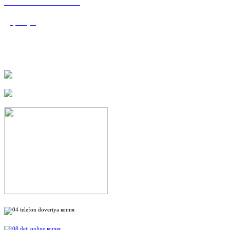
«Валеологический
центр»