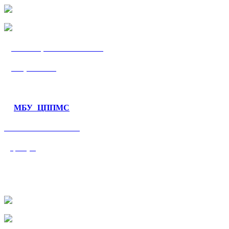
МБУ «ЦППМС
«Гармония»
МБУ ЦППМС
«Валеологический
центр»