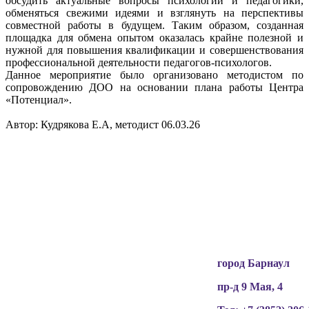
обсудить актуальные вопросы психологии и педагогики,
обменяться свежими идеями и взглянуть на перспективы
совместной работы в будущем. Таким образом, созданная
площадка для обмена опытом оказалась крайне полезной и
нужной для повышения квалификации и совершенствования
профессиональной деятельности педагогов-психологов.
Данное мероприятие было организовано методистом по
сопровождению ДОО на основании плана работы Центра
«Потенциал».
Автор: Кудрякова Е.А, методист 06.03.26
Вся информация, содержащая персональные
данные, опубликована на сайте с письменного
разрешения граждан
(обучающихся, их родителей, педагогов и т.д.),
чьи персональные данные содержатся в
информационных материалах.
город Барнаул
пр-д 9 Мая, 4