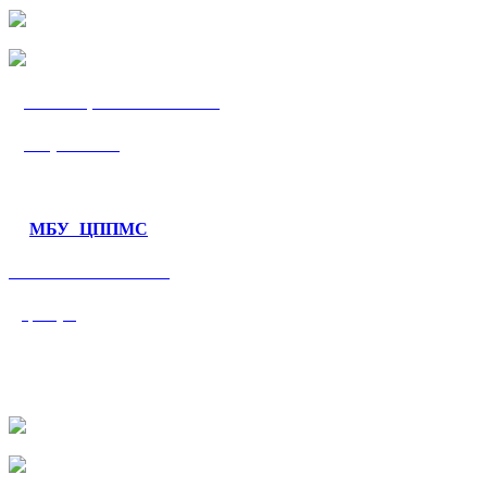
МБУ «ЦППМС
«Гармония»
МБУ ЦППМС
«Валеологический
центр»