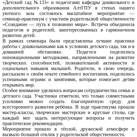
«Детский сад №133» и педагогами кафедры дошкольного и
дополнительного образования АлтГПУ в стенах нашего
уютного зала состоялось масштабное мероприятие —
семинар-практикум с участием родительской общественности
«Созидание — путь к познанию мира». Встреча объединила
педагогов и родителей, заинтересованных в гармоничном
развитии детей.
В рамках семинара были представлены лучшие практики
работы с дошкольниками как в условиях детского сада, так и в
домашней обстановке. Педагоги поделились
инновационными методиками, направленными на развитие
творческих способностей, познавательной активности и
социальных навыков малышей. Родители, в свою очередь,
рассказали о своём опыте семейного воспитания, поделились
успешными играми и занятиями, которые помогают детям
открывать мир.
Особое внимание уделялось вопросам сотрудничества семьи и
детского сада. Участники отметили, что только совместными
усилиями можно создать благоприятную среду для
всестороннего развития ребёнка. В ходе практикума прошли
мастер-классы, творческие мастерские и круглые столы, где
каждый мог задать интересующие вопросы и получить
практические рекомендации.
Мероприятие прошло в тёплой, дружеской атмосфере и
вызвало большой отклик у родительской общественности.