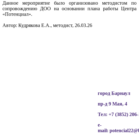
Данное мероприятие было организовано методистом по
сопровождению ДОО на основании плана работы Центра
«Потенциал».
Автор: Кудрякова Е.А., методист, 26.03.26
Вся информация, содержащая персональные
данные, опубликована на сайте с письменного
разрешения граждан
(обучающихся, их родителей, педагогов и т.д.),
чьи персональные данные содержатся в
информационных материалах.
город Барнаул
пр-д 9 Мая, 4
Тел: +7 (3852)
206-
e-
mail:
potencial22@