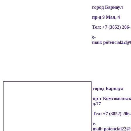
город Барнаул
пр-д 9 Мая, 4
Тел: +7 (3852)
206-
e-
mail:
potencial22@
город Барнаул
пр-т Комсомольск
д.77
Тел: +7 (3852)
206
e-
mail:
potencial22@