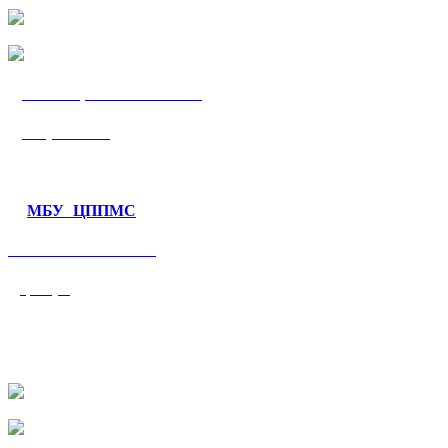
МБУ «ЦППМС
«Гармония»
МБУ ЦППМС
«Валеологический
центр»