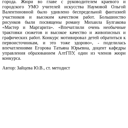
города. Жюри во главе с руководителем краевого и
городского УМО учителей искусства Наумовой Ольгой
Валентиновной было удивлено беспредельной фантазией
участников и высоким качеством работ. Большинство
рисунков были посвящены роману Михаила Булгакова
«Мастер и Маргарита». «Впечатлили очень необычные
трактовки сюжетов и высокое качество и живописных и
графических работ. Конкурс мотивировал детей обратиться к
первоисточникам, и это тоже здорово», - поделилась
впечатлениями Егорова Татьяна Юрьевна, доцент кафедры
управления образованием АлтГПУ, один из членов жюри
конкурса.
Автор: Зайцева Ю.В., ст. методист
Вся информация, содержащая персональные
данные, опубликована на сайте с письменного
разрешения граждан
(обучающихся, их родителей, педагогов и т.д.),
чьи персональные данные содержатся в
информационных материалах.