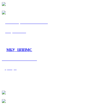
МБУ «ЦППМС
«Гармония»
МБУ ЦППМС
«Валеологический
центр»