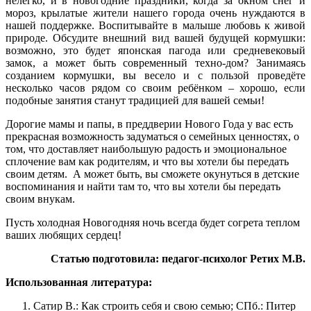
нелегко, и в новогодние праздники, когда за окном снег и
мороз, крылатые жители нашего города очень нуждаются в
нашей поддержке. Воспитывайте в малыше любовь к живой
природе. Обсудите внешний вид вашей будущей кормушки:
возможно, это будет японская пагода или средневековый
замок, а может быть современный техно-дом? Занимаясь
созданием кормушки, вы весело и с пользой проведёте
несколько часов рядом со своим ребёнком – хорошо, если
подобные занятия станут традицией для вашей семьи!
Дорогие мамы и папы, в преддверии Нового Года у вас есть
прекрасная возможность задуматься о семейных ценностях, о
том, что доставляет наибольшую радость и эмоциональное
сплочение вам как родителям, и что вы хотели бы передать
своим детям. А может быть, вы сможете окунуться в детские
воспоминания и найти там то, что вы хотели бы передать
своим внукам.
Пусть холодная Новогодняя ночь всегда будет согрета теплом
ваших любящих сердец!
Статью подготовила: педагог-психолог Ретих М.В.
Использованная литература:
Сатир В.: Как строить себя и свою семью; СПб.: Питер