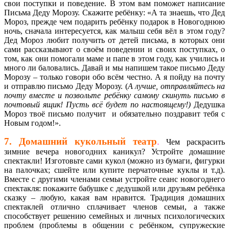
свои поступки и поведение. В этом вам поможет написание
Письма Деду Морозу. Скажите ребёнку: «А та знаешь, что Дед
Мороз, прежде чем подарить ребёнку подарок в Новогоднюю
ночь, сначала интересуется, как малыш себя вёл в этом году?
Дед Мороз любит получить от детей письма, в которых они
сами рассказывают о своём поведении и своих поступках, о
том, как они помогали маме и папе в этом году, как учились и
много ли баловались. Давай и мы напишем такое письмо Деду
Морозу – только говори обо всём честно. А я пойду на почту
и отправлю письмо Деду Морозу. (
А лучше, отправляйтесь на
почту вместе и позвольте ребёнку самому скинуть письмо в
почтовый ящик! Пусть всё будет по настоящему!)
Дедушка
Мороз твоё письмо получит и обязательно поздравит тебя с
Новым годом!».
7. Домашний кукольный театр
.
Чем раскрасить
зимние вечера новогодних каникул? Устройте домашние
спектакли! Изготовьте сами кукол (можно из бумаги, фигурки
на палочках; сшейте или купите перчаточные куклы и т.д).
Вместе с другими членами семьи устройте сеанс новогоднего
спектакля: покажите бабушке с дедушкой или друзьям ребёнка
сказку – любую, какая вам нравится. Традиция домашних
спектаклей отлично сплачивает членов семьи, а также
способствует решению семейных и личных психологических
проблем (проблемы в общении с ребёнком, супружеские