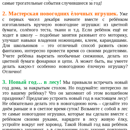
самые трогательные события случившиеся за год!
2. Мастерская новогодних ёлочных игрушек
.
Уже
с первых чисел декабря начните вместе с ребёнком
изготавливать вручную новогодние игрушки: из цветной
бумаги, солёного теста, ткани и т.д. Если ребёнок ещё не
ходит в школу – подобные занятия разовьют его моторику,
улучшат навыки владения ножницами, клеем, карандашами.
Для школьников – это отличный способ развить свою
фантазию, интересно провести время со своими родителями.
Учите ребёнка вырезать необычные снежинки, делать из
цветной бумаги фонарики и цепи. А может быть, вы умеете
делать какую-т особенно новогоднюю ёлочную игрушку?
Отлично!
3. Новый год… в лесу!
Мы привыкли встречать новый
год дома, за накрытым столом. Но подумайте: интересно ли
это вашему ребёнку? Что он запомнит об этом волшебном
празднике? Предлагаю устроить новый год в настоящем лесу!
Не обязательно делать это в новогоднюю ночь – сделайте это
днём раньше и в светлое время суток! Возьмите с собой в лес
те самые новогодние игрушки, которые вы сделали вместе с
ребёнком своими руками, нарядите в лесу живую ёлку,
устройте вокруг неё хоровод. Такой Новый год ваш ребёнок
наверняка запомнит, а в следующем году захочет повторить