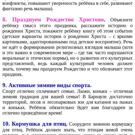
конфликты, повышают уверенность ребёнка в себе, развивают
фантазию речь малыша).
8. Празднуем Рождество Христово
.
Объясните
ребёнку смысл этого праздника, расскажите историю о
рождении Христа, покажите ребёнку книгу об этом событии
(детские варианты истории о рождении Христа – с яркими
картинками, адаптированными под детское восприятие). Речь
не идёт о формировании религиозных взглядов малыша (хотя
и это важно в современном мире – где так часто нарушаются
моральные и этические нормы), но о развитии его культурных
представлений, ведь каждый культурный человек должен
знать, почему мы празднуем Рождество и что обозначает этот
праздник.
9. Активные зимние виды спорта.
Спорт отлично сплачивает семью. Лыжи, коньки – отличная
зимняя традиция для вашей семьи! В Барнауле достаточно
территорий, лесов и лесопарковых зон для катания на лыжах
и коньках. Ребёнок обязательно будет вам благодарен за
отлично проведённое время!
10. Кормушка для птиц.
Соорудите зимнюю кормушку
для птиц. Ребёнок должен знать, что птицам зимой очень