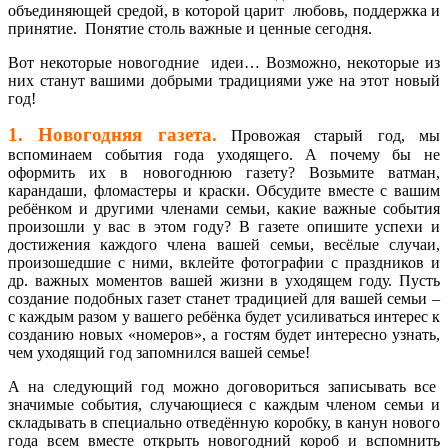
объединяющей средой, в которой царит любовь, поддержка и
принятие. Понятие столь важные и ценные сегодня.
Вот некоторые новогодние идеи… Возможно, некоторые из
них станут вашими добрыми традициями уже на этот новый
год!
1. Новогодняя газета.
Провожая старый год, мы
вспоминаем события года уходящего. А почему бы не
оформить их в новогоднюю газету? Возьмите ватман,
карандаши, фломастеры и краски. Обсудите вместе с вашим
ребёнком и другими членами семьи, какие важные события
произошли у вас в этом году? В газете опишите успехи и
достижения каждого члена вашей семьи, весёлые случаи,
произошедшие с ними, вклейте фотографии с праздников и
др. важных моментов вашей жизни в уходящем году. Пусть
создание подобных газет станет традицией для вашей семьи –
с каждым разом у вашего ребёнка будет усиливаться интерес к
созданию новых «номеров», а гостям будет интересно узнать,
чем уходящий год запомнился вашей семье!
А на следующий год можно договориться записывать все
значимые события, случающиеся с каждым членом семьи и
складывать в специально отведённую коробку, в канун нового
года всем вместе открыть новогодний короб и вспомнить