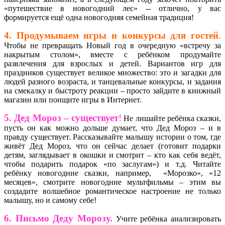
«путешествие в новогодний лес» -- отлично, у вас
формируется ещё одна новогодняя семейная традиция!
4. Продумываем игры и конкурсы для гостей
.
Чтобы не превращать Новый год в очередную «встречу за
накрытым столом», вместе с ребёнком продумайте
развлечения для взрослых и детей. Вариантов игр для
праздников существует великое множество: это и загадки для
людей разного возраста, и танцевальные конкурсы, и задания
на смекалку и быстроту реакции – просто зайдите в книжный
магазин или поищите игры в Интернет.
5. Дед Мороз – существует
!
Не лишайте ребёнка сказки,
пусть он как можно дольше думает, что Дед Мороз – и в
правду существует. Рассказывайте малышу истории о том, где
живёт Дед Мороз, что он сейчас делает (готовит подарки
детям, заглядывает в окошки и смотрит – кто как себя ведёт,
чтобы подарить подарок «по заслугам») и т.д. Читайте
ребёнку новогодние сказки, например, «Морозко», «12
месяцев», смотрите новогодние мультфильмы – этим вы
создадите волшебное романтическое настроение не только
малышу, но и самому себе!
6. Письмо Деду Морозу.
Учите ребёнка анализировать