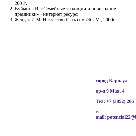
2001г.
Вуймина И. «Семейные традиции и новогодние
праздники» - интернет ресурс;
Желдак И.М. Искусство быть семьёй.- М., 2000г.
Вся информация, содержащая персональные
данные, опубликована на сайте с письменного
разрешения граждан
(обучающихся, их родителей, педагогов и т.д.),
чьи персональные данные содержатся в
информационных материалах.
город Барнаул
пр-д 9 Мая, 4
Тел: +7 (3852)
206-
e-
mail:
potencial22@