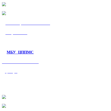
МБУ «ЦППМС
«Гармония»
МБУ ЦППМС
«Валеологический
центр»