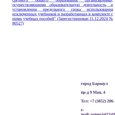
среднего общего образования организациями,
осуществляющими образовательную деятельность, и
установлении предельного срока использования
исключенных учебников и разработанных в комплекте с
ними учебных пособий"
(Зарегистрирован 11.12.2024 №
80527)
Вся информация, содержащая персональные
данные, опубликована на сайте с письменного
разрешения граждан
(обучающихся, их родителей, педагогов и т.д.),
чьи персональные данные содержатся в
информационных материалах.
город Барнаул
пр-д 9 Мая, 4
Тел: +7 (3852)
206-
e-
mail:
potencial22@