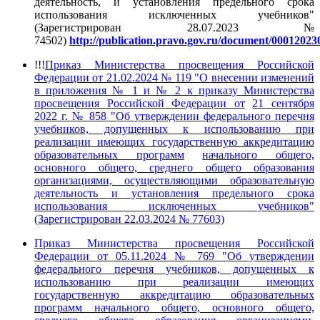
деятельность, и установления предельного срока
использования исключенных учебников"
(Зарегистрирован 28.07.2023 №
74502)
http://publication.pravo.gov.ru/document/00012023
!!!
Приказ Министерства просвещения Российской
Федерации от 21.02.2024 № 119 "О внесении изменений
в приложения № 1 и № 2 к приказу Министерства
просвещения Российской Федерации от
21 сентября
2022 г. № 858 "Об утверждении федерального перечня
учебников, допущенных к использованию при
реализации имеющих государственную аккредитацию
образовательных программ
начального общего,
основного общего, среднего общего образования
организациями, осуществляющими образовательную
деятельность и установления предельного срока
использования
исключенных учебников"
(Зарегистрирован 22.03.2024 № 77603)
Приказ Министерства просвещения Российской
Федерации от 05.11.2024 № 769 "
Об утверждении
федерального перечня учебников, допущенных к
использованию при реализации имеющих
государственную аккредитацию образовательных
программ начального общего, основного общего,