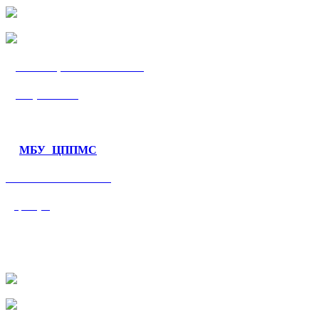
МБУ «ЦППМС
«Гармония»
МБУ ЦППМС
«Валеологический
центр»