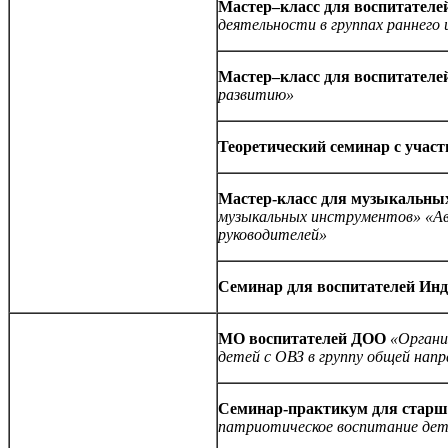
Мастер–класс для воспитателе
деятельности в группах раннего 
Мастер–класс для воспитателе
развитию»
Теоретический семинар с учас
Мастер-класс для музыкальны
музыкальных инструментов» «Ав
руководителей»
Семинар для воспитателей Ин
МО воспитателей ДОО
«Органи
детей с ОВЗ в группу общей нап
Семинар-практикум
для старш
патриотическое воспитание дете