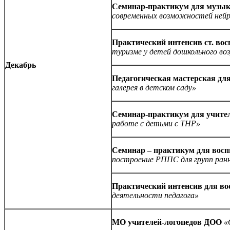
Семинар-практикум для музык
современных возможностей нейр
Практический интенсив ст. во
туризме у детей дошкольного в
Декабрь
Педагогическая мастерская дл
галерея в детском саду»
Семинар-практикум для учите
работе с детьми с ТНР»
Семинар – практикум
для восп
построение РППС для групп ран
Практический интенсив
для во
деятельности педагога»
МО учителей-логопедов ДОО
«