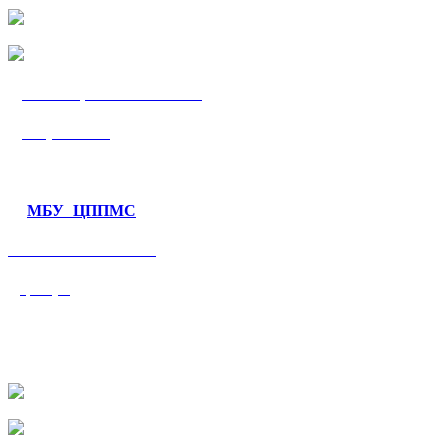
МБУ «ЦППМС
«Гармония»
МБУ ЦППМС
«Валеологический
центр»