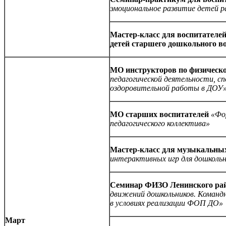
эмоциональное развитие детей р
Мастер-класс для воспитателей
детей старшего дошкольного в
МО инструкторов по физическ
педагогической деятельности, 
оздоровительной работы в ДОУ
МО старших воспитателей
«Фо
педагогического коллектива»
Мастер-класс для музыкальны
интерактивных игр для дошкольн
Семинар ФИЗО Ленинского ра
движений дошкольников. Команд
в условиях реализации ФОП ДО»
Март