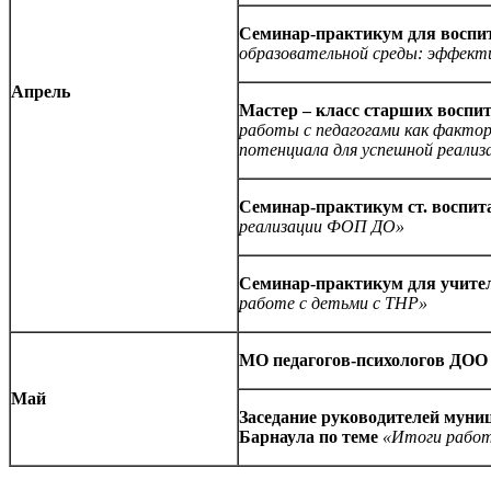
Семинар-практикум для воспи
образовательной среды: эффекти
Апрель
Мастер – класс старших воспи
работы с педагогами как факто
потенциала для успешной реали
Семинар-практикум
ст. воспи
реализации ФОП ДО»
Семинар-практикум для учите
работе с детьми с ТНР»
МО педагогов-психологов ДО
Май
Заседание руководителей муни
Барнаула по теме
«Итоги работ