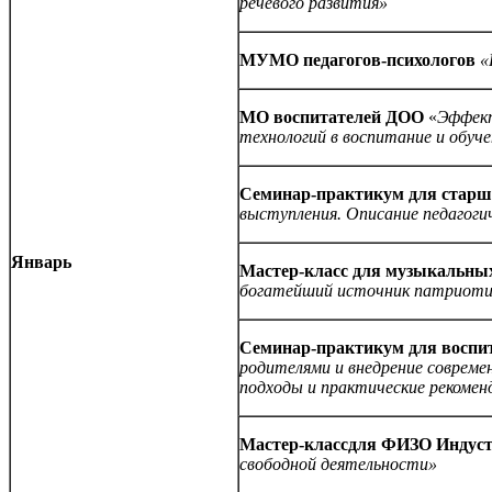
речевого развития»
МУМО педагогов-психологов
«
МО воспитателей
ДОО
«
Эффект
технологий в воспитание и обуч
Семинар-практикум
для старш
выступления. Описание педагоги
Январь
Мастер-класс для музыкальны
богатейший источник патриотич
Семинар-практикум для воспи
родителями и внедрение совреме
подходы и практические рекомен
Мастер-класс
для ФИЗО
Индуст
свободной деятельности»