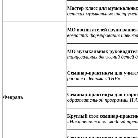
Мастер-класс для музыкальны
детских музыкальных инструме
МО воспитателей
групп раннег
возраста: формирование навыков
МО музыкальных руководител
танцевальных движений детей д
Семинар-практикум для учите
работе с детьми с ТНР»
Семинар-практикум
для старш
Февраль
образовательной программы И.А
Круглый стол семинар-практи
«Наставничество: модный тренд
Семинар-практикум для воспит