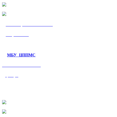
МБУ «ЦППМС
«Гармония»
МБУ ЦППМС
«Валеологический
центр»