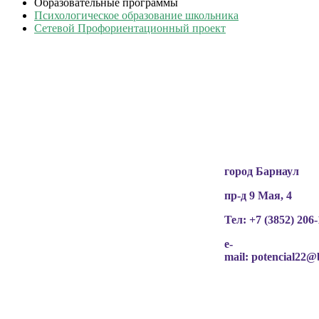
Образовательные программы
Психологическое образование школьника
Сетевой Профориентационный проект
Вся информация, содержащая персональные
данные, опубликована на сайте с письменного
разрешения граждан
(обучающихся, их родителей, педагогов и т.д.),
чьи персональные данные содержатся в
информационных материалах.
город Барнаул
пр-д 9 Мая, 4
Тел: +7 (3852)
206-
e-
mail:
potencial22@